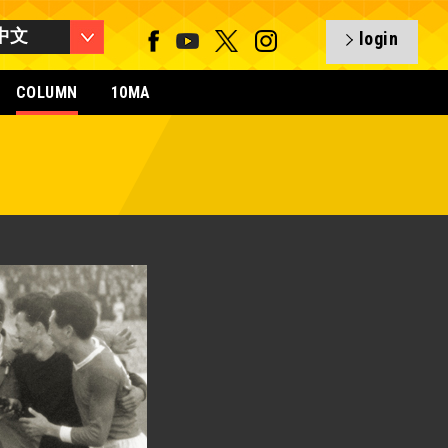
中文
login
COLUMN
10MA