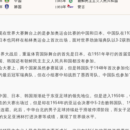
现在世界大赛舞台上的是参加奥运会比赛的中国和日本。中国队在19
日本也同样在柏林奥运会上首次出场，面对世界劲旅瑞典队以3-2获
世界大战后，重返体育国际舞台的首先是日本。在1951年举行的首
国、韩国还有朝鲜民主主义人民共和国都没有参加。
会大赛上，两个国家虽然参赛延误，但是韩国队于1948年首次参加伦
的最后冠军瑞典队，但在小组赛中却战胜了墨西哥队。中国队也参加
中国、日本、韩国渐渐处于东亚足球的领先地位。但是进入1950年
性的大赛出场过，但是却在1954年的亚运会决赛中5-2击败韩国队、
2连霸。此后，中华台北的男子足球持续处于滑坡停滞阶段，而女子足
9年的女足亚洲杯打进决赛等成绩，展现了世界级水平。