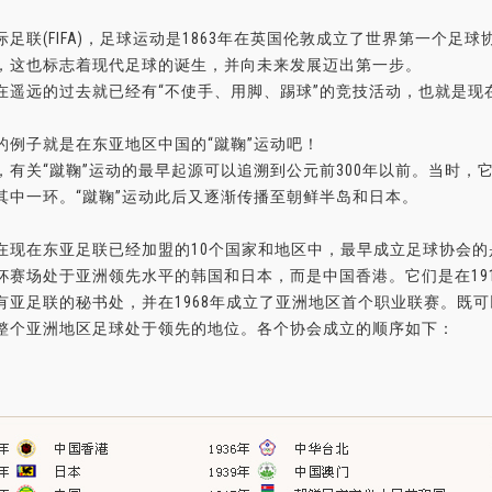
际足联(FIFA)，足球运动是1863年在英国伦敦成立了世界第一个
，这也标志着现代足球的诞生，并向未来发展迈出第一步。
在遥远的过去就已经有“不使手、用脚、踢球”的竞技活动，也就是现
的例子就是在东亚地区中国的“蹴鞠”运动吧！
，有关“蹴鞠”运动的最早起源可以追溯到公元前300年以前。当时
其中一环。“蹴鞠”运动此后又逐渐传播至朝鲜半岛和日本。
在现在东亚足联已经加盟的10个国家和地区中，最早成立足球协会
杯赛场处于亚洲领先水平的韩国和日本，而是中国香港。它们是在19
有亚足联的秘书处，并在1968年成立了亚洲地区首个职业联赛。既
整个亚洲地区足球处于领先的地位。各个协会成立的顺序如下：