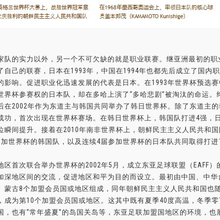
家队的实力以外，另一个不可欠缺的就是职业联赛。继亚洲最初的职业
了自己的联赛，日本在1993年，中国在1994年也都先后成立了国
的影响。促进职业化迅速发展的代表是日本。在1993年世界杯预选
世界杯参赛权的日本队，却在多哈上演了“多哈悲剧”被淘汰的命运。终
后在2002年作为东道主与韩国共同举办了韩日世界杯。除了东道主
成功，首次出现在世界杯赛场。在韩日世界杯上，韩国队打进4强，日
位瞬间提升。接着在2010年南非世界杯上，朝鲜民主主义人民共和国
参加世界杯的韩国队，以及连续4届参加世界杯的日本队共同取得打进
地区首次联合举办世界杯的2002年5月，成立东亚足球联盟（EAFF
加深地区间的交流，促进地区和平为目的而设立。最初由中国、中华
、蒙古8个加盟会员国或地区组成，同年朝鲜民主主义人民共和国也随
，成为第10个加盟会员国或地区。这其中既有夏季40度高温，冬季零
国，也有“常年盛夏”的岛国关岛等，东亚足联加盟国地区的环境，也