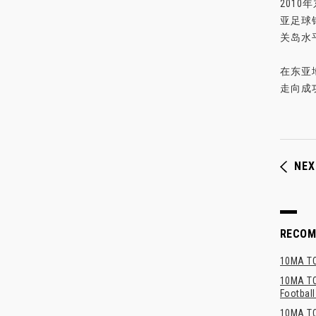
201
亚足球
关岛水
在东亚
走向成
NEX
RECO
10MA TO
10MA TOP
Footbal
10MA T