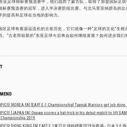
0年东亚足球锦标赛预选赛中，他们战胜了蒙古队，取得了加盟国际足
锦标赛预选赛的冠军，进入半决赛阶段比赛。与北马里亚纳群岛的比赛
平的提高和足球在当地的影响力。
地区足球有着源远流长的古老历史，它们就像一种“足球的文化”生根
功。“古老而崭新的”东亚足球今后将会如何继续发展？如何进步我们
T
MMEND
PICS! [KOREA FA] [EAFF E-1 Championship] Taeguk Warriors get job done,
ICS! [JAPAN FA] Ogawa scores a hat-trick in his debut match to lift SA
l Championship 2019
OPICS! [HONG KONG FA] EAFF E-1東亞足球錦標賽2019決賽週 - 日本 5:0 