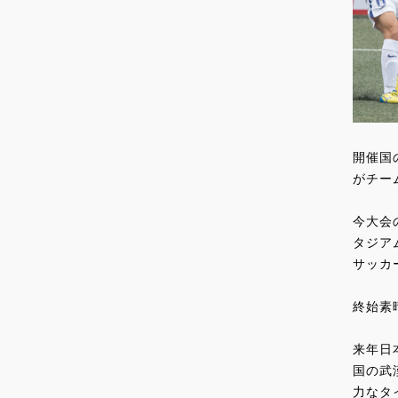
開催国の
がチー
今大会
タジア
サッカ
終始素
来年日
国の武
力なタ