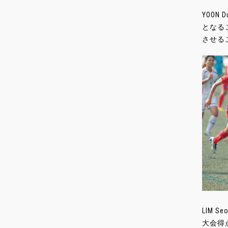
YOO
となる
させる
LIM 
大会得