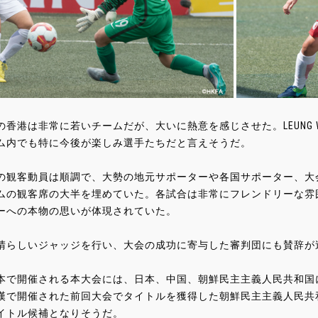
香港は非常に若いチームだが、大いに熱意を感じさせた。LEUNG Wai Nga(G
ム内でも特に今後が楽しみ選手たちだと言えそうだ。
の観客動員は順調で、大勢の地元サポーターや各国サポーター、大
ムの観客席の大半を埋めていた。各試合は非常にフレンドリーな雰
ーへの本物の思いが体現されていた。
晴らしいジャッジを行い、大会の成功に寄与した審判団にも賛辞が
本で開催される本大会には、日本、中国、朝鮮民主主義人民共和国に
漢で開催された前回大会でタイトルを獲得した朝鮮民主主義人民共
イトル候補となりそうだ。