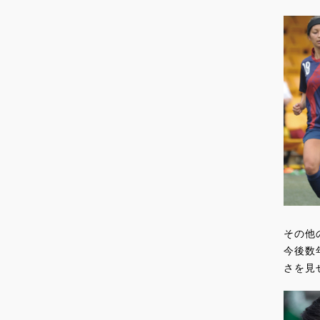
その他の
今後数
さを見