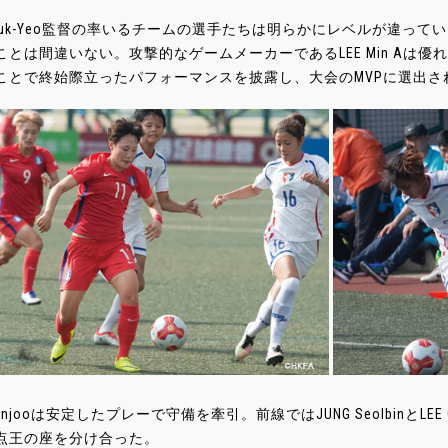
N Duk-Yeo監督の率いるチームの選手たちは明らかにレベルが違っ
ことは間違いない。攻撃的なゲームメーカーであるLEE Min Aは
ことで終始際立ったパフォーマンスを披露し、大会のMVPに選出さ
Seonjooは安定したプレーで守備を牽引。前線ではJUNG SeolbinとL
点王の座を分け合った。