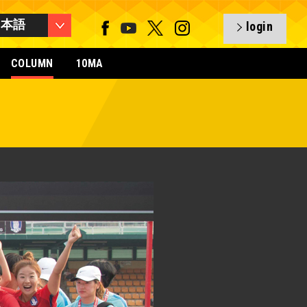
日本語
login
COLUMN
10MA