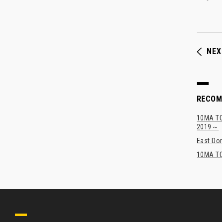
NEX
RECO
10MA 
2019～
East Dom
10MA TO