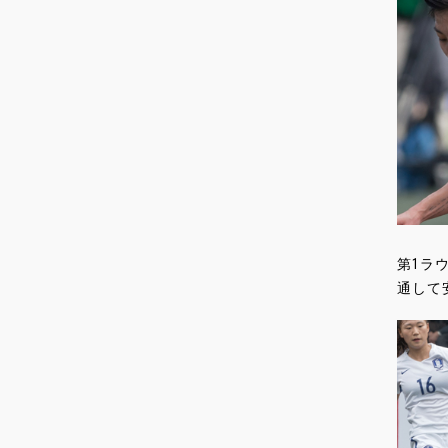
第1ラウ
通して