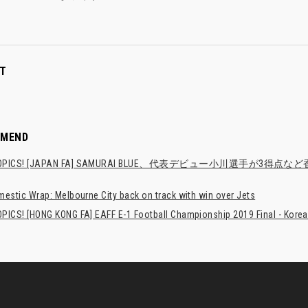
T
MMEND
TOPICS! [JAPAN FA] SAMURAI BLUE、代表デビュー小川選手が3得
estic Wrap: Melbourne City back on track with win over Jets
PICS! [HONG KONG FA] EAFF E-1 Football Championship 2019 Final - Korea