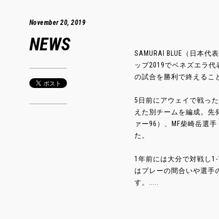
November 20, 2019
NEWS
SAMURAI BLUE（
ップ2019でベネズエラ
の試合を勝利で終えるこ
5日前にアウェイで戦った
えた別チームを編成。先発
ァー96）、MF柴崎岳選
た。
1年前には大分で対戦し1
はプレーの間合いや選手
す。.....