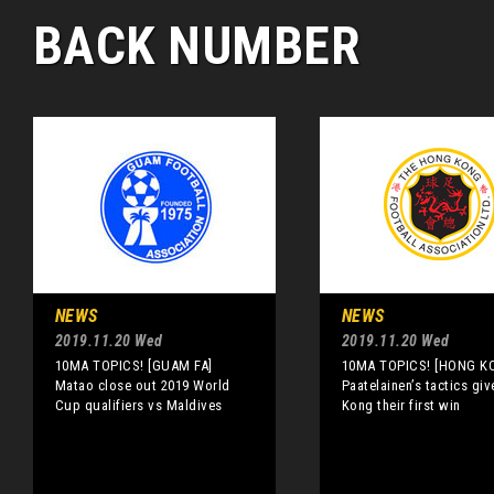
BACK NUMBER
NEWS
NEWS
2019.11.20 Wed
2019.11.20 Wed
10MA TOPICS! [GUAM FA]
10MA TOPICS! [HONG K
Matao close out 2019 World
Paatelainen’s tactics gi
Cup qualifiers vs Maldives
Kong their first win