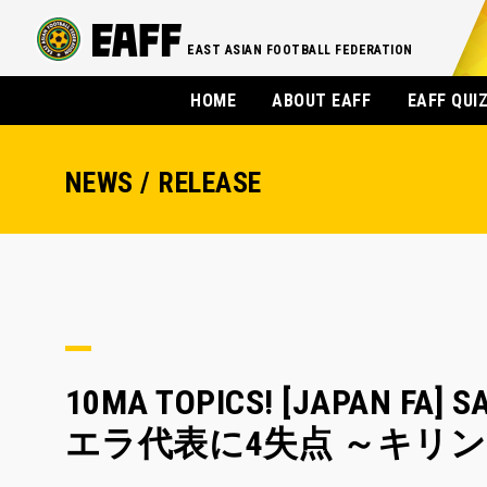
EAST ASIAN FOOTBALL FEDERATION
HOME
ABOUT EAFF
EAFF QUI
NEWS / RELEASE
10MA TOPICS! [JAPAN
エラ代表に4失点 ～キリン