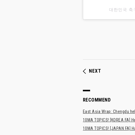
대한민국 축
NEXT
RECOMMEND
East Asia Wrap: Chengdu hel
10MA TOPICS! [KOREA FA] H
10MA TOPICS! [JAPAN FA] Has