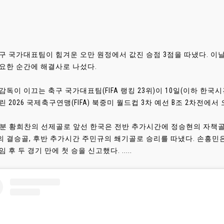
구 국가대표팀이 힘겨운 오만 원정에서 값진 승점 3점을 따냈다. 이
요한 순간에 해결사로 나섰다.
감독이 이끄는 축구 국가대표팀(FIFA 랭킹 23위)이 10일(이하 한
린 2026 국제축구연맹(FIFA) 북중미 월드컵 3차 예선 B조 2차전에서 오
0분 황희찬의 선제골로 앞선 한국은 전반 추가시간에 정승현의 자책골
 결승골, 후반 추가시간 주민규의 쐐기골로 승리를 따냈다. 손흥민은 
 후 두 경기 만에 첫 승을 신고했다. .....