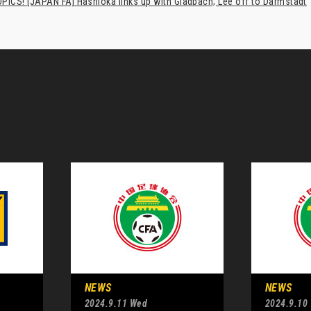
PICS! [JAPAN FA] Hashioka links up with Gladbach; Lee off to Darmstadt
NEWS
NEWS
2024.9.11 Wed
2024.9.10