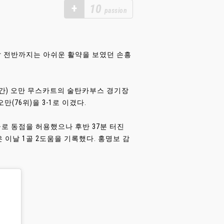
+
10
passion
날 전반까지는 아쉬운 활약을 보였던 손흥
국시간) 오만 무스카트의 술탄카부스 경기장
만(76위)을 3-1로 이겼다.
로 동점을 허용했으나 후반 37분 터진
이날 1골 2도움을 기록했다. 홍명보 감