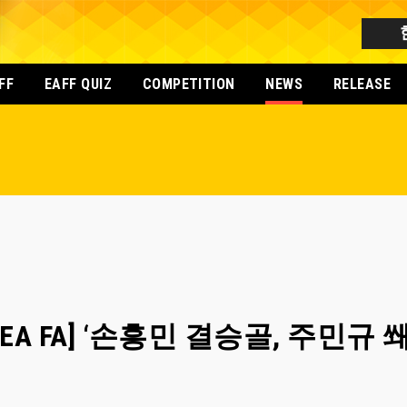
FF
EAFF QUIZ
COMPETITION
NEWS
RELEASE
[KOREA FA] ‘손흥민 결승골, 주민