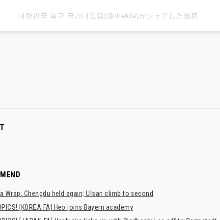
대한민국 축구 국가대표팀(@thekfa)がシェアした投稿
T
MMEND
a Wrap: Chengdu held again; Ulsan climb to second
PICS! [KOREA FA] Heo joins Bayern academy