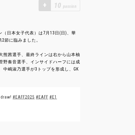
+
10
passion
ン（日本女子代表）は7月13日(日)、華
表との第2節に臨みました。
GK大熊茜選手、最終ラインは右から山本柚
菅野奏音選手、インサイドハーフには成
中嶋淑乃選手が3トップを形成し、GK
r draw!
#EAFF2025
#EAFF
#E1