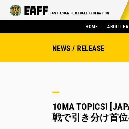
EAST ASIAN FOOTBALL FEDERATION
HOME
ABOUT EA
NEWS / RELEASE
10MA TOPICS! 
戦で引き分け首位