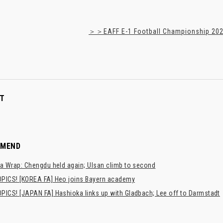
＞＞EAFF E-1 Football Championship 2025
T
MMEND
a Wrap: Chengdu held again; Ulsan climb to second
PICS! [KOREA FA] Heo joins Bayern academy
PICS! [JAPAN FA] Hashioka links up with Gladbach; Lee off to Darmstadt