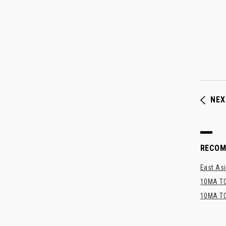
NEX
RECO
East Asi
10MA TO
10MA TO