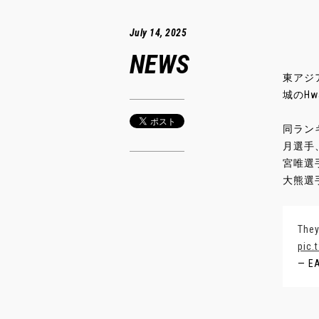
July 14, 2025
NEWS
東アジ
城のHw
同ラン
月選手
宮唯選
大熊選
They
pic.
— EA