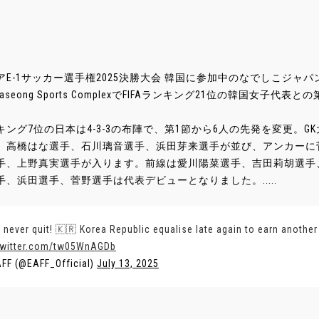
アE-1サッカー選手権2025決勝大会 韓国に参加中のなでしこジャパ
aseong Sports ComplexでFIFAランキング21位の韓国女子代
キング7位の日本は4-3-3の布陣で、第1節から6人の先発を変更。
、高橋はな選手、石川璃音選手、浜田芽来選手が並び、アンカーに
手、上野真実選手が入ります。前線は愛川陽菜選手、吉田莉胡選手、
手、浜田選手、菅野選手は代表デビューとなりました。.....
 never quit! 🇰🇷 Korea Republic equalise late again to earn anothe
twitter.com/tw05WnAGDb
FF (@EAFF_Official)
July 13, 2025