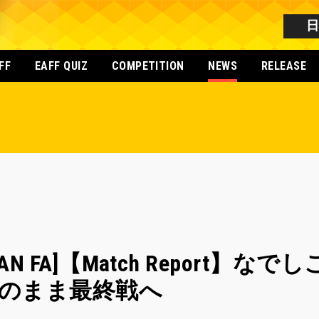
FF
EAFF QUIZ
COMPETITION
NEWS
RELEASE
[JAPAN FA]【Match Repor
のまま最終戦へ