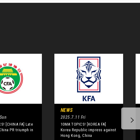
NEWS
 Sun
2025.7.11 Fri
S! [CHINA FA] Late
10MA TOPICS! [KOREA FA]
China PR triumph in
Korea Republic impress against
Hong Kong, China