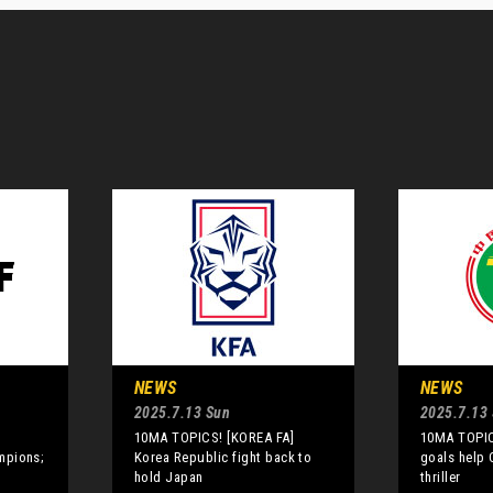
NEWS
NEWS
2025.7.13 Sun
2025.7.13
10MA TOPICS! [KOREA FA]
10MA TOPIC
mpions;
Korea Republic fight back to
goals help 
hold Japan
thriller