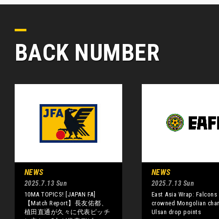
BACK NUMBER
NEWS
NEWS
2025.7.13 Sun
2025.7.13 Sun
10MA TOPICS! [JAPAN FA]
East Asia Wrap: Falcons
【Match Report】長友佑都、
crowned Mongolian cha
植田直通が久々に代表ピッチ
Ulsan drop points