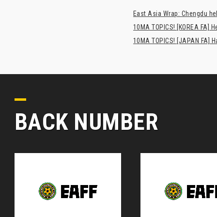
East Asia Wrap: Chengdu hel
10MA TOPICS! [KOREA FA] H
10MA TOPICS! [JAPAN FA] Has
BACK NUMBER