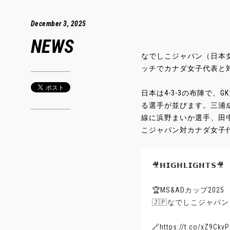
December 3, 2025
NEWS
なでしこジャパン（日本女
ッチでカナダ女子代表と
日本は4-3-3の布陣で
る選手が並びます。三浦
線に浜野まいか選手、田中
こジャパン対カナダ女子代
🎥𝗛𝗜𝗚𝗛𝗟𝗜𝗚𝗛𝗧𝗦🎥
🏆MS&ADカップ2025
🇯🇵なでしこジャパン 
🔗
https://t.co/xZ9Ckv