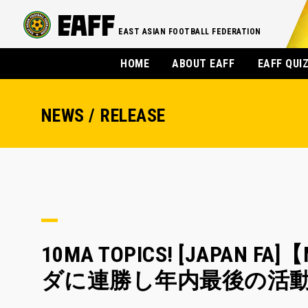
EAST ASIAN FOOTBALL FEDERATION
HOME
ABOUT EAFF
EAFF QUI
NEWS / RELEASE
10MA TOPICS! [JAPAN
ダに連勝し年内最後の活