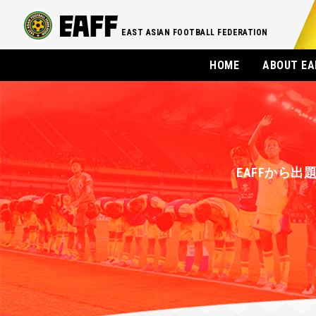
EAST ASIAN FOOTBALL FEDERATION
HOME
ABOUT EA
EAFFから出題