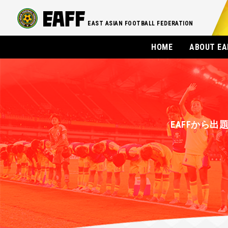
EAST ASIAN FOOTBALL FEDERATION
HOME
ABOUT EA
EAFFから出題