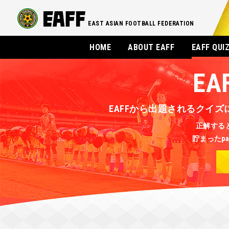
EAST ASIAN FOOTBALL FEDERATION
HOME
ABOUT EAFF
EAFF QUI
EA
EAFFから出題されるクイズに答
正解すると
貯まったpa