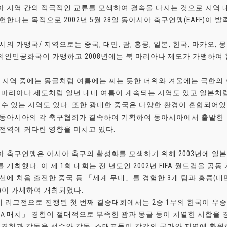
 지역 간의 적극적인 교류를 모색하여 결속을 다지는 것으로 지역 내
헌한다는 목적으로 2002년 5월 28일 동아시아 축구연맹(EAFF)이 발
시의 가맹국/ 지역으로는 중국, 대만, 괌, 홍콩, 일본, 한국, 마카오,
인민공화국이 가맹하고 2008년에는 북 마리아나 제도가 가맹하여 현
 지역 중에는 몽골처럼 여름에는 찌는 듯한 더위와 겨울에는 극한의 
 마리아나 제도처럼 일년 내내 여름이 계속되는 지역도 있고 일본처
 수 있는 지역도 있다. 또한 광대한 중국은 다양한 환경이 혼합되어있
 동아시아의 각 축구협회가 결속하여 기획하여 동아시아에서 출발한
전역에 커다란 영향을 미치고 있다.
 축구연맹은 아시아 축구의 활성화를 모색하기 위해 2003년에 일본
 개최했다. 이 제 1회 대회는 전 년도인 2002년 FIFA 월드컵을 공동 
선에 처음 출전한 중국 등 「세계 무대」를 경험한 3개 팀과 홍콩(대만
)이 가세하여 개최되었다.
이 리그전으로 진행된 첫 번째 결승대회에서는 2승 1무의 한국이 우
Ａ매치」 경험이 절대적으로 부족한 괌과 몽골 등이 치열한 시합을 경
 경험과 감동을 선수와 감독, 스태프들이 각각의 국가와 지역에 환원