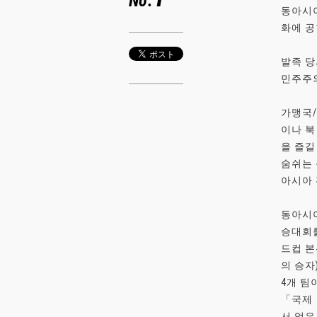
No.
동아시아
화에 공
발족 당
민주주의
가맹국/
이나 북
을 즐길
숨쉬는
아시아 
동아시아
승대회를
드컵 본
의 승자
4개 팀
「국제 
서 얻은