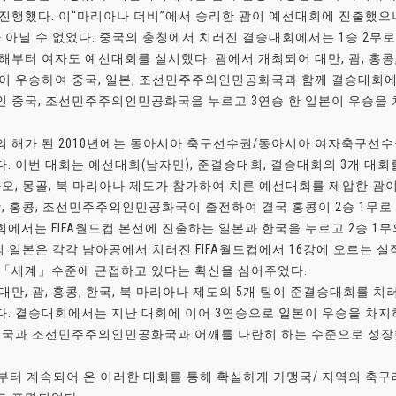
진행했다. 이“마리아나 더비”에서 승리한 괌이 예선대회에 진출했으
 아닐 수 없었다. 중국의 충칭에서 치러진 결승대회에서는 1승 2무로
해부터 여자도 예선대회를 실시했다. 괌에서 개최되어 대만, 괌, 홍
이 우승하여 중국, 일본, 조선민주주의인민공화국과 함께 결승대회에 
 중국, 조선민주주의인민공화국을 누르고 3연승 한 일본이 우승을 
 해가 된 2010년에는 동아시아 축구선수권/동아시아 여자축구선수
. 이번 대회는 예선대회(남자만), 준결승대회, 결승대회의 3개 대
카오, 몽골, 북 마리아나 제도가 참가하여 치른 예선대회를 제압한 괌
괌, 홍콩, 조선민주주의인민공화국이 출전하여 결국 홍콩이 2승 1무
에서는 FIFA월드컵 본선에 진출하는 일본과 한국을 누르고 2승 1무
의 일본은 각각 남아공에서 치러진 FIFA월드컵에서 16강에 오르는 실
 「세계」수준에 근접하고 있다는 확신을 심어주었다.
대만, 괌, 홍콩, 한국, 북 마리아나 제도의 5개 팀이 준결승대회를 
. 결승대회에서는 지난 대회에 이어 3연승으로 일본이 우승을 차
중국과 조선민주주의인민공화국과 어깨를 나란히 하는 수준으로 성장
년부터 계속되어 온 이러한 대회를 통해 확실하게 가맹국/ 지역의 축