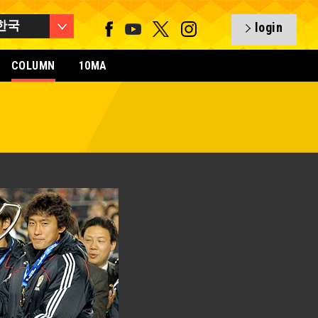
한국
login
COLUMN
10MA