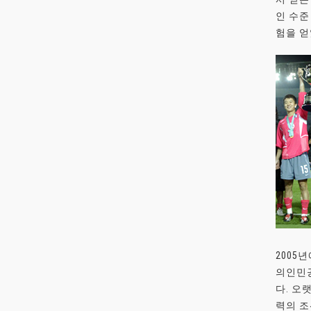
인 수준
험을 얻
2005
의인민공
다. 오
력의 