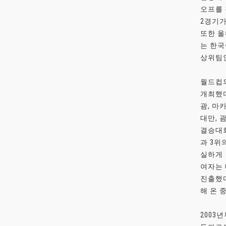
오프를 
2경기가
또한 올
는 한국
상위팀인
월드컵의
개최했다
괌, 마
대만, 
결승대회
과 3위
실하게
여자는 
진출했다
해 온 
2003