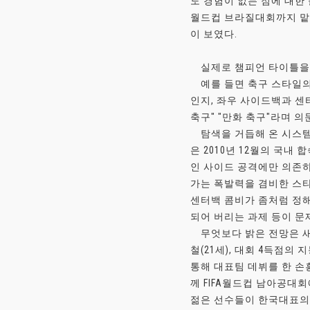
도 경험이 없는 점에 대한
월드컵 브라질대회까지 맡길
이 보였다.
실제로 챔피언 타이틀을 놓
예를 들면 축구 스타일의 
인지, 좌우 사이드백과 센
축구" "만화 축구"라며 
탐색을 거듭해 온 시스템도 
은 2010년 12월의 국내
인 사이드 공격에만 의존하
가는 폭발력을 겸비한 스
센터백 콤비가 좀처럼 정해
되어 버리는 과제 등이 문
무엇보다 밝은 전망은 새
철(21세), 대회 4득점의 
통해 대표팀 데뷔를 한 손
께 FIFA월드컵 남아공대
젊은 선수들이 한국대표의 