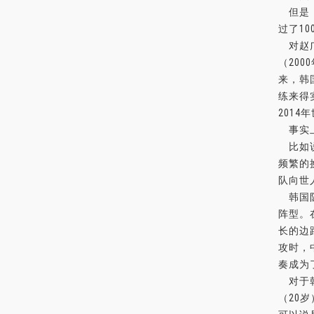
但是，
过了1
对赵广
（20
来，韩
练来得
201
事实上
比如说
频繁的
队向世
韩国队
阵型。
长的边
攻时，
奏成为
对于韩
（20