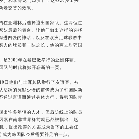
）和李菁龙（22岁），这些20岁出头
新老交替的效果。
杓在亚洲杯后选择退出国家队。这两位过
家队最后的舞台。让他们做出这样的选择
杯闯进四强的神话，以及在欧洲足球联赛中
实力的球员和一队之长，他的离去对韩国
是2000年在黎巴嫩举行的亚洲杯赛。
韩国队的时代将掀开崭新的一页。
月9日他们与土耳其队举行了友谊赛。被
队活跃的沉默少语的前锋成为了韩国队新
不通过言语而通过身体力行，将韩国队带
现出许多年轻的人才，但后防线上的队员
安因素在南非世界杯前就已然被指出，赵
契机，提出改善的方案成为当下的主要任
将成为韩国队今后需要补足的一点。