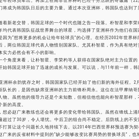
是年轻球员辈出。再加上在南非世界杯时已经十分活跃的寄诚庸（22岁
们将成为韩国队日后的主要力量。通过本次亚洲杯，韩国队也达到了
随着新老交替，韩国足球的一个时代也随之告一段落。朴智星和李荣
年均代表韩国队征战世界舞台的球星，均选择了亚洲杯作为他们在国
是因为“想将更多的机会让给年轻球员”的心理。在经历2002年世界
后，两位韩国足球代表人物惜别国家队。尤其朴智星，作为具有绝对
体实力必然会有不小的影响。
个角度来看，让朴智星、李荣杓等人获得在国家队绝对主力位置的，
开始韩国足球开始了迅速的成长与发展。可以说，与11年前一样，
1年亚洲杯余韵犹存之时，韩国国家队已经开始了他们新的海外征程。2
新队长的，是因伤缺席亚洲杯的主力前锋朴周永。这位在法甲摩纳哥
人物。虽然他的领导力还是个未知数，但相信他也能向朴智星那样，
个新的高度。
想必赵广来教练也还会将更多的变化带给韩国队。虽然在锋线上涌
遍超过了30岁，令人堪忧。中后卫的组合尚不稳定。后防线上的不
不打算让这个问题长久地持续下去。以2014年巴西世界杯预选赛为
赵广来的反省材料中提到的“缺少能够改变比赛局势的替换球员”，也