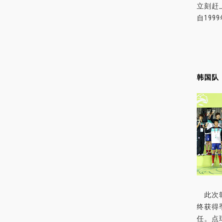
立刻赶
自19
韩国队
此次韩
终获得
任。点