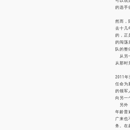
可以说
的选手
然而，
去十几
的，正
的闯荡
队的整
从另一
从那时
201
任命为
的领军
向另一
另外，
年龄普
广来也
务。在