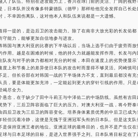
融入了队伍。特别在进攻能力上，香川在球门前的灵活、广阔的视野
是，日本队并没有像多特蒙德队（德甲）那样给他完全发挥自己长处
时，不幸因伤离队，这对他本人和队伍来说都是一大遗憾。
得一提的，是边后卫的攻击能力。除了在南非大放光彩的长友佑都
防守能力，能够更加自信地参与进攻。
韩国与澳大利亚的比赛的下半场以后，当场上选手们由于疲劳而放
的作用。越是在困难的时候，他的持久力就越能发挥作用。长友与内
队友与对手的体力都相对充分的时候，本田在速度上的劣势便显示
速度上和节奏上的差异使日本队的攻击时而显得不够灵活。冈崎慎司
不足。但长谷部在对韩国一战的下半场体力不支，直到最后都没有充
队员，要是体能更加充沛，一定能起到更大的穿针引线的作用。只是
经竭尽全力。
悬念，在于缺少了田中斗莉王与中泽佑二的中场防线。虽然有吉田
优势下，三后卫阵容面临了巨大的压力。对澳大利亚一战，将今野泰
由四后卫改为三后卫的阵容变化。培养身体素质优秀的中后卫已成为
轻但沉着冷静，这便是无愧于亚洲冠军头衔的日本队。但是这支队
不是保持亚洲王者的地位。亚洲足球的最终目的，也并不是产生仅在亚
球与日本足球的目标，是进入世界强手之列。日本队将目标定在了进军