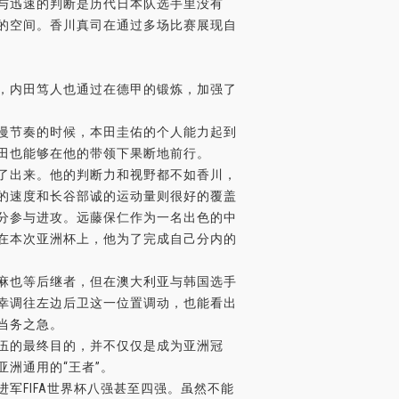
与迅速的判断是历代日本队选手里没有
的空间。香川真司在通过多场比赛展现自
，内田笃人也通过在德甲的锻炼，加强了
慢节奏的时候，本田圭佑的个人能力起到
田也能够在他的带领下果断地前行。
了出来。他的判断力和视野都不如香川，
的速度和长谷部诚的运动量则很好的覆盖
分参与进攻。远藤保仁作为一名出色的中
在本次亚洲杯上，他为了完成自己分内的
麻也等后继者，但在澳大利亚与韩国选手
幸调往左边后卫这一位置调动，也能看出
当务之急。
伍的最终目的，并不仅仅是成为亚洲冠
洲通用的“王者”。
FIFA世界杯八强甚至四强。虽然不能