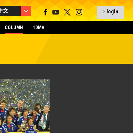
中文
login
COLUMN
10MA