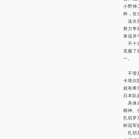
小野伸
杯，在
这次亚
努力争
来说并
不十分
克服了
一。
不管是
卡塔尔
就有希
日本队
具体来
精神、
扎切罗
杯冠军
扎切罗