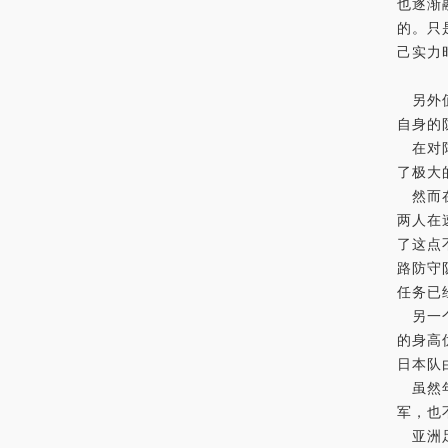
也逐渐
的。只
己实力
另外值
自身的
在对阵
了极大
然而在
两人在
了这点
路防守
任务已
另一个
的身高
日本队
虽然年
军，也
亚洲足