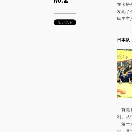
No.
在卡塔
发现了
民主主
日本队
首先要
利。从
这一点
史、北