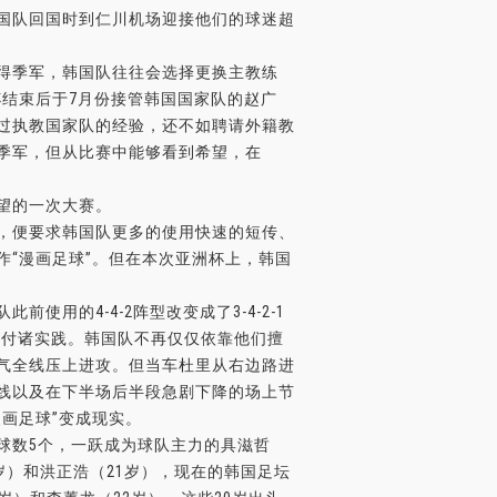
国队回国时到仁川机场迎接他们的球迷超
得季军，韩国队往往会选择更换主教练
界杯结束后于7月份接管韩国国家队的赵广
过执教国家队的经验，还不如聘请外籍教
季军，但从比赛中能够看到希望，在
望的一次大赛。
，便要求韩国队更多的使用快速的短传、
“漫画足球”。但在本次亚洲杯上，韩国
用的4-4-2阵型改变成了3-4-2-1
比赛中付诸实践。韩国队不再仅仅依靠他们擅
气全线压上进攻。但当车杜里从右边路进
线以及在下半场后半段急剧下降的场上节
画足球”变成现实。
球数5个，一跃成为球队主力的具滋哲
岁）和洪正浩（21岁），现在的韩国足坛