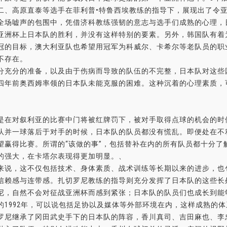
二、高原直泰等选手在菲利普•特鲁西埃教练的指导下，展现出了令亚
全场嘘声的包围中，凭借济科教练强韧的意志与选手们成熟的心理，
洲杯上日本队的胜利，并没有这样特别的要素。另外，韩国队有着
冠的目标，澳大利亚队也希望用冠军为科威尔、卡希尔等老队员的职
不存在。
充分的准备，以及由于伤病而导致的队伍的不完整，日本队对这些
四年前奥西姆率领的日本队未能克服的困难。这种沉着的心理素质，
在对叙利亚的比赛中门将被红牌罚下，被对手取得点球的机会的时候
队并一球落后于对手的时候，日本队的队员都没有慌乱。即便处在不
望赢得比赛。所谓的“该做的事”，包括替补在内的所有队员都十分了解
的强大，在卡塔尔表现得更加明显。、
说，这不仅包括技术、身体素质、战术训练等长期以来的进步，也
信赖感与连带感。扎切罗尼教练的指导则充分发挥了日本队的这些长
尼，自然不会对征战亚洲杯而感到紧张；日本队的队员们也成长到能
的1992年，可以说包括足协以及媒体等外部环境在内，这样成熟的
尼继承了冈田武史手下的日本队的阵容，香川真司、吉田麻也、李