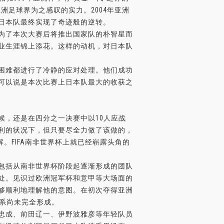
洲足球界为之感叹的实力。2004年亚洲
日本队最终实现了奇迹般的逆转。
为了本次大赛后将推出国家队的朴智星而
业生涯锦上添花。这样的动机，对日本队
困难都进行了冷静的应对处理。他们成功
可以说是本次比赛上日本队最大的收获之
，还是在四分之一决赛中以10人应战
利的状况下，但只要尽全力做了该做的，
。FIFA南非世界杯上就已经崭露头角的
包括从南非世界杯阶段起逐渐形成的团队
处。见识过欧洲冠军杯和意甲等大场面的
够顺利地理解他的意图。在初次夺得亚洲
体系尚未完全形成。
忠成、前田辽一、伊野波雅彦等年轻队员