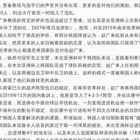
责备教练与选手们的声音并没有出现，更多的是对他们的激励。韩
000人，到达大厅甚至一时陷入了混乱。
来教练的肯定的评价也远远超过了责难。过去若是在亚洲杯上仅获
00年许丁茂卸任，2007年维贝克辞职）。然而，对在2010年南非世
国人却给予了很高的评价。有部分韩国球迷认为，赵广来此前从未有
实在，然而更多的人依旧抱着鼓励的态度，认为虽然韩国队只获得了
4年世界杯为止都愿意将国家队交付给赵广来。
，纵然与冠军失之交臂，本次亚洲杯对于韩国队来说，是能看到希
，在本次亚洲杯上韩国队完成了球队风格的定型。赵广来上任初期
换位，以及两侧边后卫和中后卫的插上。这样的模式一度被韩国人称作
人展现了他们风格转变的成效。
摸索已久的战术阵型也日趋稳定。在南非世界杯后，赵广来将韩国队此前使
在2010年12月的国内集训上，他更是导入了4-2-3-1阵型，并在
路进攻，而选择在中路控球以寻找机会。一旦发现进攻机会便一鼓作
中场补位的配合不稳定、在比赛中合计送给对手四次点球机会的后防
了韩国人需要解决的新的课题。即便如此，韩国人依旧期盼着能将“漫
国队来说最令人欣喜的莫过于新一代球星的诞生。本次亚洲杯总进
岁），总进球数4个的池东沅，以及本次入选国家队阵容的孙兴敏（18