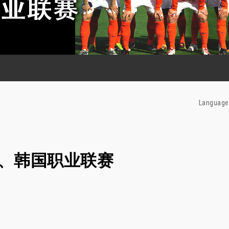
Language
本、韩国职业联赛