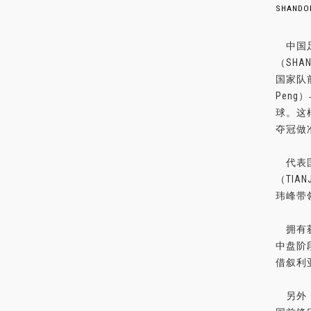
SHANDO
中国足
（SH
国家队
Pen
球。这
夺冠做
代表国
（TIA
玮峰带
拥有获得
中盘阶
借叙利亚
另外，