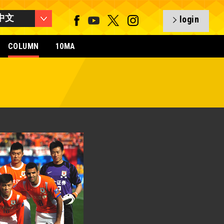
中文
login
COLUMN
10MA