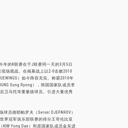
今年的K联赛在于J联赛同一天的3月5日
现场观战。在揭幕战上以2-0击败2010
LUEWINGS）如今阵容充实。称霸2010年
 Sung Ryong），韩国国家队成员李
地亚国家队后卫马托等重量级球员。引进大量优秀
德耶帕罗夫（Server DJEPAROV）
FIFA世界冠军俱乐部联赛的得分王哥伦比亚
 Yong Dae）和原国家队成员金东进