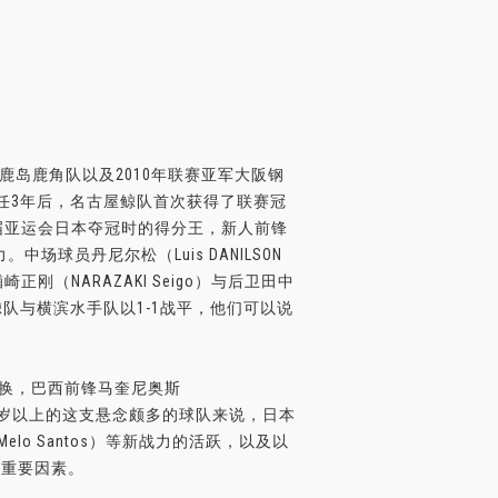
鹿岛鹿角队以及2010年联赛亚军大阪钢
C）上任3年后，名古屋鲸队首次获得了联赛冠
第16届亚运会日本夺冠时的得分王，新人前锋
中场球员丹尼尔松（Luis DANILSON
崎正刚（NARAZAKI Seigo）与后卫田中
古屋鲸队与横滨水手队以1-1战平，他们可以说
更换，巴西前锋马奎尼奥斯
30岁以上的这支悬念颇多的球队来说，日本
 Melo Santos）等新战力的活跃，以及以
的重要因素。