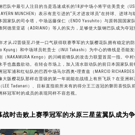
巴队中最引人注目的当是迅速成长的18岁中场小将宇佐美贵史（USAMI
BAYERN MUNCHEN）表示有意引进的“天才进攻球员”在持球、进
国家队的司令塔，中场远藤保仁（ENDO Yasuhito）与原韩国国家队球
锋阿德里亚诺（ADRIANO）等人的实力，足够使大阪钢巴队成为夺冠
0年才从J2晋级至J1便一口气获得联赛季军的大阪樱花队拥有稳定的
 Bo Kyung）和中场球员乾贵士（INUI Takashi）为中心的锋
（NAKAMURA Kengo）的川崎前锋队的攻击力联盟首屈一指。中村俊辅（
水手也蠢蠢欲动。在转会市场上，加入清水鼓动队的前日本国家队前锋高原直泰
洲冠军浦和红钻队的巴西中场马尔西奥•理查兹（MARCIO RICHARD
像大阪樱花队那样在晋级的第一年就能在战绩上有所飞跃？在亚洲杯
LEE Tadanari）、目标直指前所未有的得分王三连冠的磐田喜悦队前锋
洲杯冠军时的成员的表现同样不容忽视。
幕战时击败上赛季冠军的水原三星蓝翼队成为