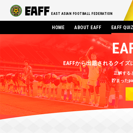
EAST ASIAN FOOTBALL FEDERATION
HOME
ABOUT EAFF
EAFF QUI
EA
EAFFから出題されるクイズに答
正解すると
貯まったpa