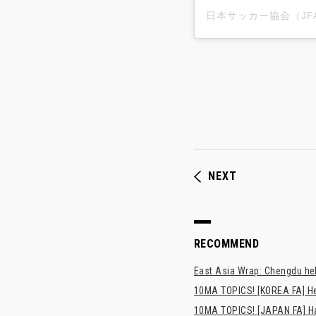
NEXT
RECOMMEND
East Asia Wrap: Chengdu hel
10MA TOPICS! [KOREA FA] H
10MA TOPICS! [JAPAN FA] Has