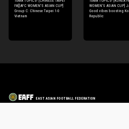
10MA TOPICS! [CHINESE TAIPEI
10MA TOPICS! [KOREA F
FA][AFC WOMEN'S ASIAN CUP]
WOMEN'S ASIAN CUP] J
Group C: Chinese Taipei 1-0
Good vibes boosting Ko
Vietnam
Republic
EAST ASIAN FOOTBALL FEDERATION