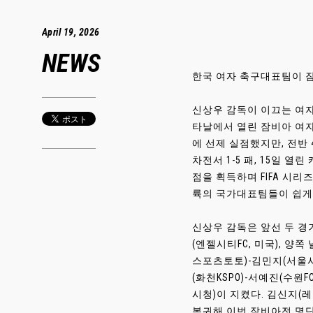
April 19, 2026
NEWS
한국 여자 축구대표팀이 잠
신상우 감독이 이끄는 여자대
타날에서 열린 잠비아 여자대표
에 선제 실점했지만, 전반
차전서 1-5 패, 15일 
점을 획득하며 FIFA 시리즈
륙의 국가대표팀들이 쉽게 
신상우 감독은 앞선 두 경
(엔젤시티FC, 미국), 양
스포츠토토)-김민지(서울
(화천KSPO)-서예진(수원
시청)이 지켰다. 김신지(
복귀해 이번 잠비아전 명단에서