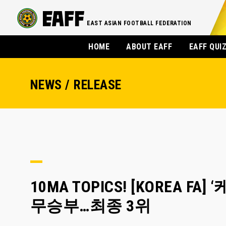
EAST ASIAN FOOTBALL FEDERATION
HOME
ABOUT EAFF
EAFF QUI
NEWS / RELEASE
10MA TOPICS! [KOREA 
무승부…최종 3위